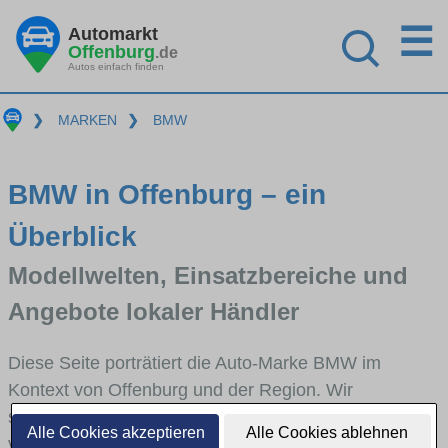
☰
Automarkt
Offenburg
.de
Autos einfach finden
❯
MARKEN
❯
BMW
BMW in Offenburg – ein
Überblick
Modellwelten, Einsatzbereiche und
Angebote lokaler Händler
Diese Seite porträtiert die Auto-Marke BMW im
Kontext von Offenburg und der Region. Wir
skizzieren, in welchen Fahrzeugklassen BMW stark
Alle Cookies akzeptieren
Alle Cookies ablehnen
vertreten ist, welche Modellreihen häufig im Stadt-