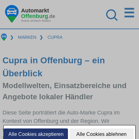
☰
Automarkt
Offenburg
.de
Autos einfach finden
❯
MARKEN
❯
CUPRA
Cupra in Offenburg – ein
Überblick
Modellwelten, Einsatzbereiche und
Angebote lokaler Händler
Diese Seite porträtiert die Auto-Marke Cupra im
Kontext von Offenburg und der Region. Wir
skizzieren, in welchen Fahrzeugklassen Cupra stark
Alle Cookies akzeptieren
Alle Cookies ablehnen
vertreten ist, welche Modellreihen häufig im Stadt-