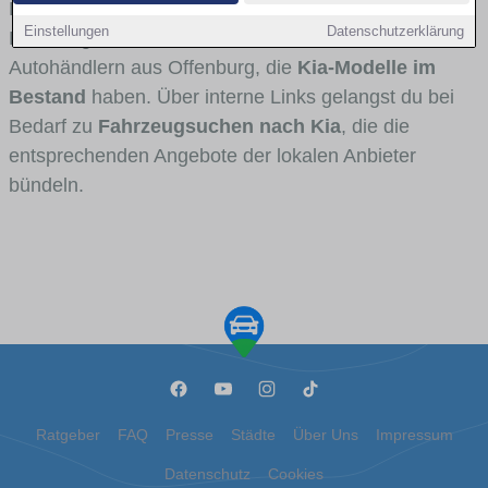
Fahrertypen die Marke interessant ist. Viele
Einstellungen
Datenschutzerklärung
Fahrzeuge stammen von Autohäusern und
Autohändlern aus Offenburg, die
Kia-Modelle im
Bestand
haben. Über interne Links gelangst du bei
Bedarf zu
Fahrzeugsuchen nach Kia
, die die
entsprechenden Angebote der lokalen Anbieter
bündeln.
Ratgeber
FAQ
Presse
Städte
Über Uns
Impressum
Datenschutz
Cookies