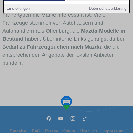
und Umlandverkehr zu sehen sind und für welche
Einstellungen
Datenschutzerklärung
Fahrertypen die Marke interessant ist. Viele
Fahrzeuge stammen von Autohäusern und
Autohändlern aus Offenburg, die
Mazda-Modelle im
Bestand
haben. Über interne Links gelangst du bei
Bedarf zu
Fahrzeugsuchen nach Mazda
, die die
entsprechenden Angebote der lokalen Anbieter
bündeln.
Ratgeber
FAQ
Presse
Städte
Über Uns
Impressum