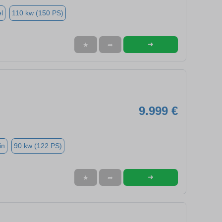
l
110 kw (150 PS)
➜
★
➦
9.999 €
in
90 kw (122 PS)
➜
★
➦