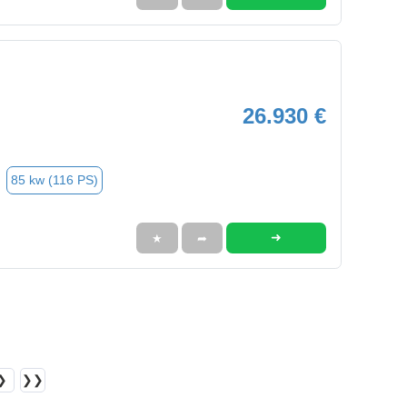
26.930 €
85 kw (116 PS)
➜
★
➦
❯
❯❯