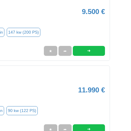
9.500 €
in
147 kw (200 PS)
➜
★
➦
11.990 €
in
90 kw (122 PS)
➜
★
➦