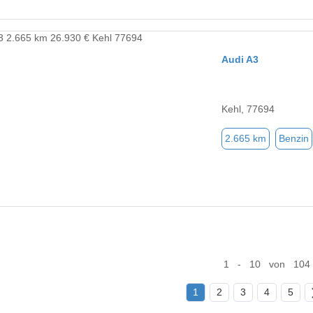
Audi A3
Kehl, 77694
2.665 km
Benzin
1 - 10 von 104
1
2
3
4
5