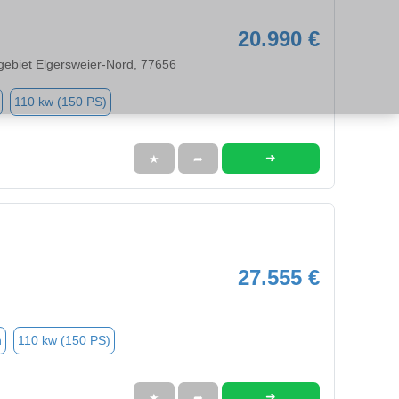
20.990 €
egebiet Elgersweier-Nord, 77656
110 kw (150 PS)
➜
★
➦
27.555 €
n
110 kw (150 PS)
➜
★
➦