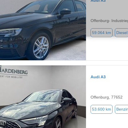
Audi A3
Offenburg- Industri
59.064 km
Diesel
Audi A3
Offenburg, 77652
53.600 km
Benzi