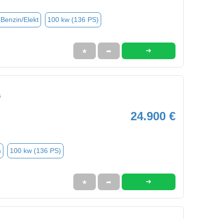
(Benzin/Elekt
100 kw (136 PS)
➜
★
➦
s
24.900 €
n
100 kw (136 PS)
➜
★
➦