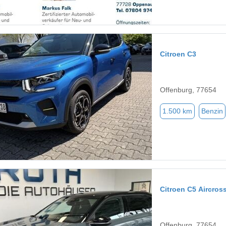
Citroen C3
Offenburg, 77654
1.500 km
Benzin
Citroen C5 Aircros
Offenburg, 77654