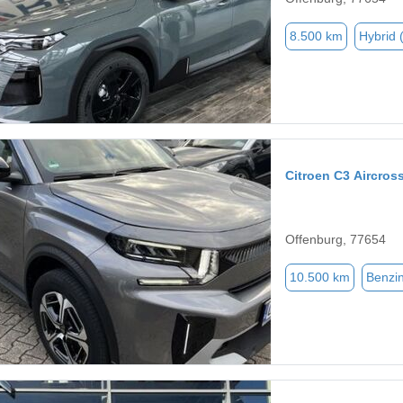
8.500 km
Hybrid 
Citroen C3 Aircros
Offenburg, 77654
10.500 km
Benzi