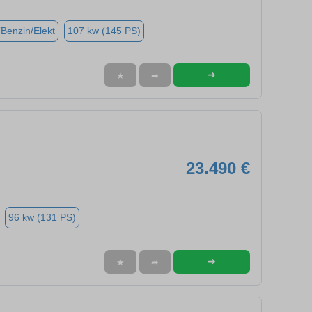
(Benzin/Elekt
107 kw (145 PS)
➜
★
➦
23.490 €
96 kw (131 PS)
➜
★
➦