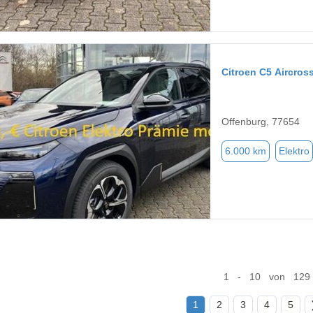
Citroen C5 Aircros
Offenburg, 77654
6.000 km
Elektro
1 - 10 von 129
1
2
3
4
5