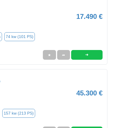
17.490 €
n
74 kw (101 PS)
➜
★
➦
s
45.300 €
157 kw (213 PS)