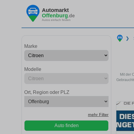
Automarkt
Offenburg
.de
Autos einfach finden
❯
Marke
Modelle
Mit der 
Gebrauchtw
Ort, Region oder PLZ
mehr Filter
Auto finden