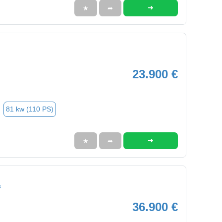
➜
★
➦
23.900 €
81 kw (110 PS)
➜
★
➦
s
36.900 €