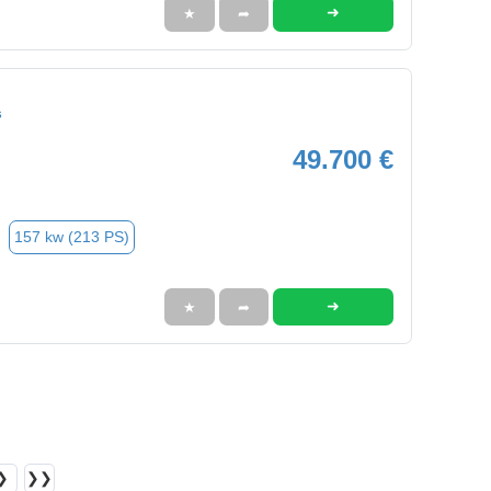
➜
★
➦
s
49.700 €
157 kw (213 PS)
➜
★
➦
❯
❯❯