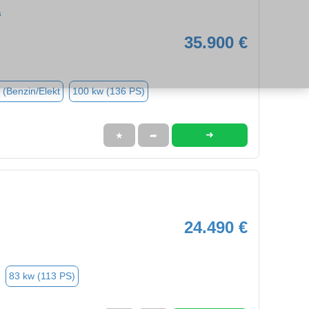
s
35.900 €
 (Benzin/Elekt
100 kw (136 PS)
➜
★
➦
24.490 €
83 kw (113 PS)