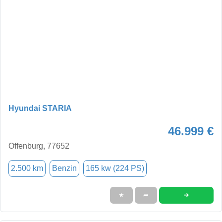
Hyundai STARIA
46.999 €
Offenburg, 77652
2.500 km
Benzin
165 kw (224 PS)
➜
★
➦