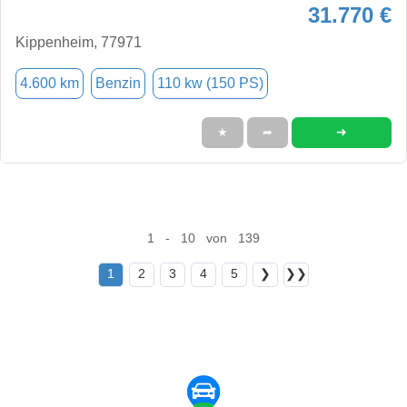
31.770 €
Kippenheim, 77971
4.600 km
Benzin
110 kw (150 PS)
➜
★
➦
1 - 10 von 139
1
2
3
4
5
❯
❯❯