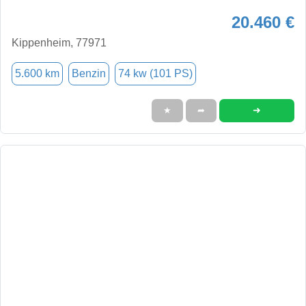
20.460 €
Kippenheim, 77971
5.600 km
Benzin
74 kw (101 PS)
➜
★
➦