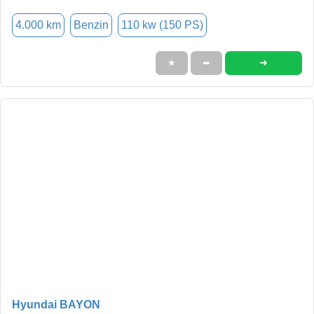
4.000 km
Benzin
110 kw (150 PS)
➜
★
➦
Hyundai BAYON