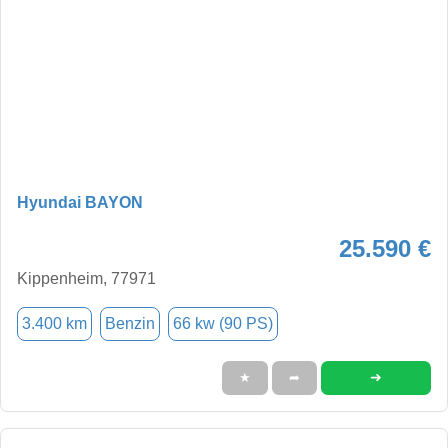
Hyundai BAYON
25.590 €
Kippenheim, 77971
3.400 km
Benzin
66 kw (90 PS)
➜
★
➦