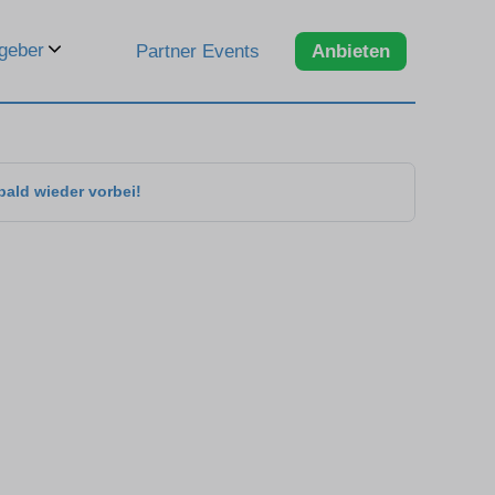
geber
Partner Events
Anbieten
bald wieder vorbei!