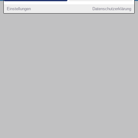
Copyright © 2000 - 2026 | 1A Infosysteme GmbH | Content by: 1a-sites-autos
Einstellungen
Datenschutzerklärung
09.08.2026