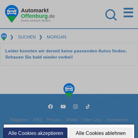
☰
Automarkt
Offenburg
.de
Autos einfach finden
❯
SUCHEN
❯
MORGAN
Leider konnten wir derzeit keine passenden Autos finden.
Schauen Sie bald wieder vorbei!
Ratgeber
FAQ
Presse
Städte
Über Uns
Impressum
Datenschutz
Cookies
Alle Cookies akzeptieren
Alle Cookies ablehnen