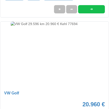
➜
★
➦
VW Golf
20.960 €