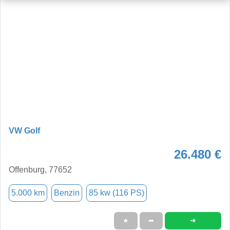
VW Golf
26.480 €
Offenburg, 77652
5.000 km
Benzin
85 kw (116 PS)
➜
★
➦