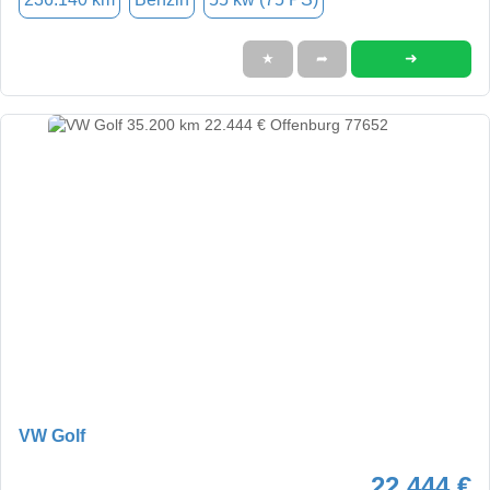
➜
★
➦
VW Golf
22.444 €