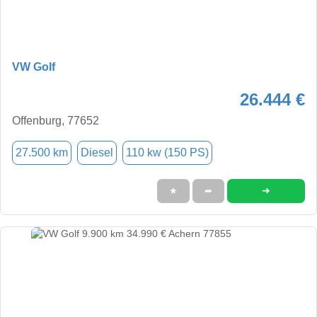
VW Golf
26.444 €
Offenburg, 77652
27.500 km
Diesel
110 kw (150 PS)
➜
★
➦