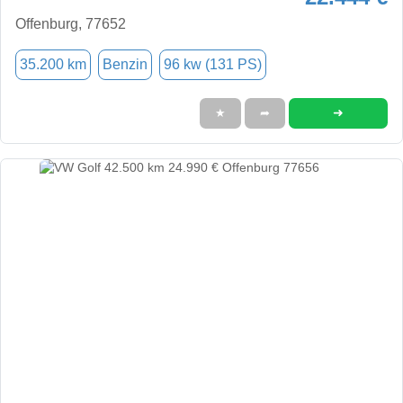
Offenburg, 77652
35.200 km
Benzin
96 kw (131 PS)
➜
★
➦