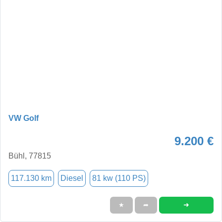
VW Golf
9.200 €
Bühl, 77815
117.130 km
Diesel
81 kw (110 PS)
➜
★
➦