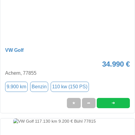
VW Golf
34.990 €
Achern, 77855
9.900 km
Benzin
110 kw (150 PS)
➜
★
➦