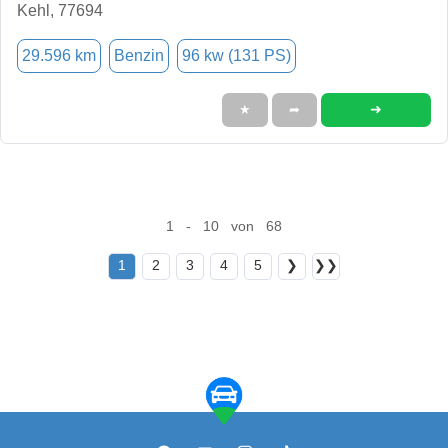
Kehl, 77694
29.596 km
Benzin
96 kw (131 PS)
➜
★
➦
1 - 10 von 68
1
2
3
4
5
❯
❯❯