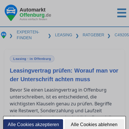
Automarkt
☰
Offenburg
.de
Autos einfach finden
EXPERTEN-
LEASING
RATGEBER
C49205
❯
❯
❯
❯
FINDEN
Leasing · in Offenburg
Leasingvertrag prüfen: Worauf man vor
der Unterschrift achten muss
Bevor Sie einen Leasingvertrag in Offenburg
unterschreiben, ist es entscheidend, die
wichtigsten Klauseln genau zu prüfen. Begriffe
wie Restwert, Sonderzahlung und Laufzeit
können komplex sein und erhebliche finanzielle
Auswirkungen haben. Zudem stellt sich oft die
Alle Cookies akzeptieren
Alle Cookies ablehnen