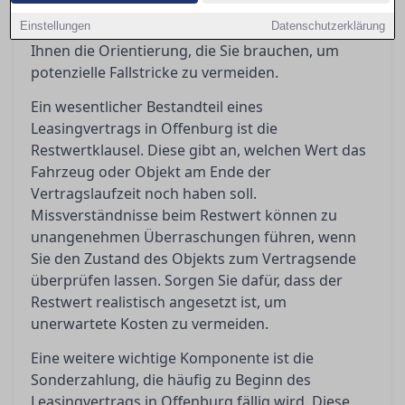
Frage, was passiert, wenn Sie den Vertrag
Einstellungen
vorzeitig beenden möchten. Dieser Artikel gibt
Datenschutzerklärung
Ihnen die Orientierung, die Sie brauchen, um
potenzielle Fallstricke zu vermeiden.
Ein wesentlicher Bestandteil eines
Leasingvertrags in Offenburg ist die
Restwertklausel. Diese gibt an, welchen Wert das
Fahrzeug oder Objekt am Ende der
Vertragslaufzeit noch haben soll.
Missverständnisse beim Restwert können zu
unangenehmen Überraschungen führen, wenn
Sie den Zustand des Objekts zum Vertragsende
überprüfen lassen. Sorgen Sie dafür, dass der
Restwert realistisch angesetzt ist, um
unerwartete Kosten zu vermeiden.
Eine weitere wichtige Komponente ist die
Sonderzahlung, die häufig zu Beginn des
Leasingvertrags in Offenburg fällig wird. Diese