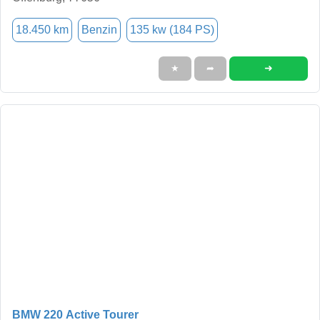
18.450 km
Benzin
135 kw (184 PS)
➜
★
➦
BMW 220 Active Tourer