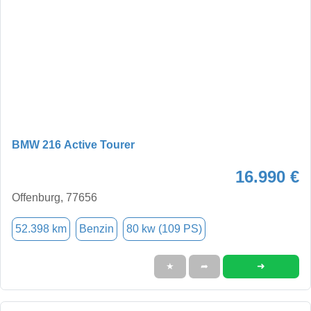
BMW 216 Active Tourer
16.990 €
Offenburg, 77656
52.398 km
Benzin
80 kw (109 PS)
➜
★
➦