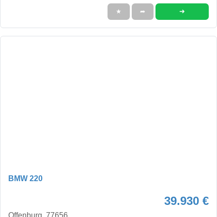
➜
★
➦
BMW 220
39.930 €
Offenburg, 77656