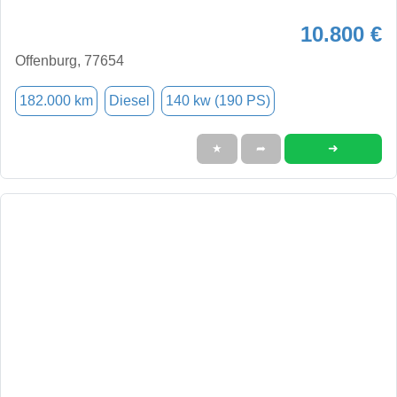
10.800 €
Offenburg, 77654
182.000 km
Diesel
140 kw (190 PS)
➜
★
➦