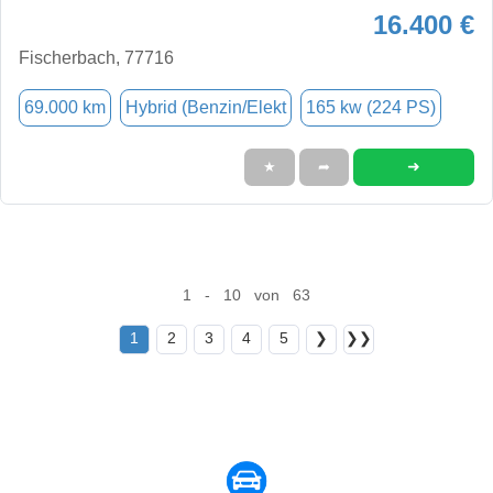
16.400 €
Fischerbach, 77716
69.000 km
Hybrid (Benzin/Elekt
165 kw (224 PS)
➜
★
➦
1 - 10 von 63
1
2
3
4
5
❯
❯❯