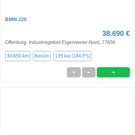
BMW 220
38.690 €
Offenburg- Industriegebiet Elgersweier-Nord, 77656
30.650 km
Benzin
135 kw (184 PS)
➜
★
➦