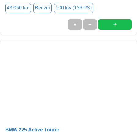
43.050 km
Benzin
100 kw (136 PS)
➜
★
➦
BMW 225 Active Tourer