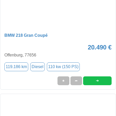
BMW 218 Gran Coupé
20.490 €
Offenburg, 77656
119.186 km
Diesel
110 kw (150 PS)
➜
★
➦