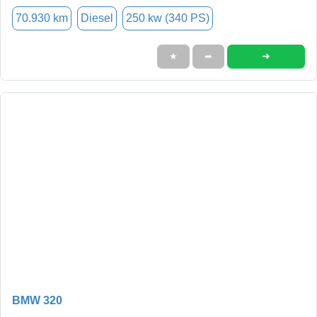
70.930 km
Diesel
250 kw (340 PS)
➜
★
➦
BMW 320