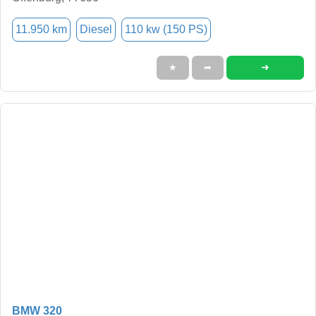
11.950 km
Diesel
110 kw (150 PS)
➜
★
➦
BMW 320