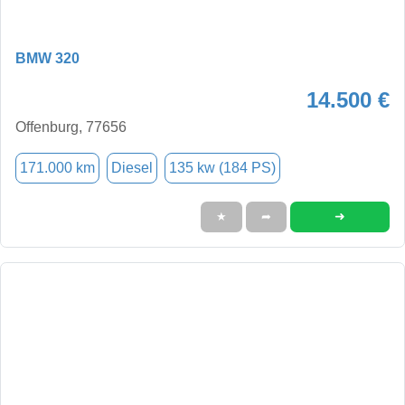
BMW 320
14.500 €
Offenburg, 77656
171.000 km
Diesel
135 kw (184 PS)
➜
★
➦