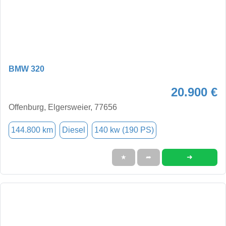
BMW 320
20.900 €
Offenburg, Elgersweier, 77656
144.800 km
Diesel
140 kw (190 PS)
➜
★
➦