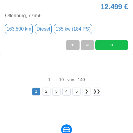
12.499 €
Offenburg, 77656
163.500 km
Diesel
135 kw (184 PS)
➜
★
➦
1 - 10 von 140
1
2
3
4
5
❯
❯❯