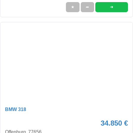
➜
★
➦
BMW 318
34.850 €
Offenburg, 77656