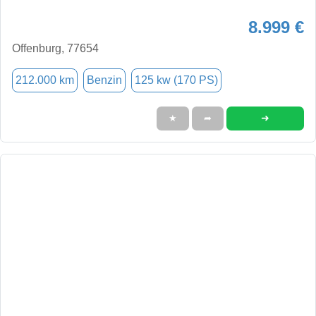
8.999 €
Offenburg, 77654
212.000 km
Benzin
125 kw (170 PS)
➜
★
➦