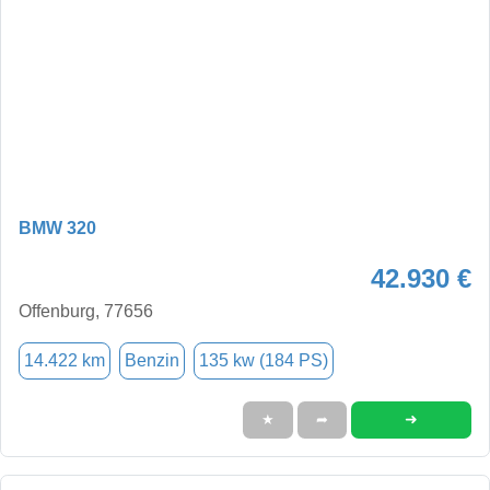
BMW 320
42.930 €
Offenburg, 77656
14.422 km
Benzin
135 kw (184 PS)
➜
★
➦